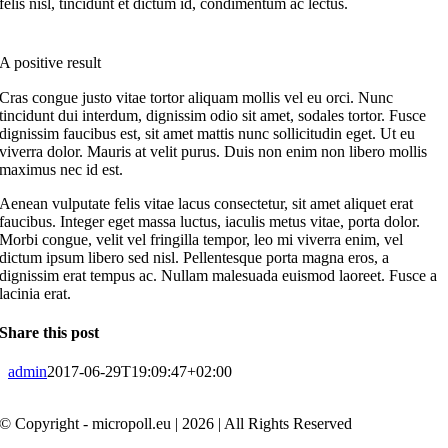
felis nisl, tincidunt et dictum id, condimentum ac lectus.
A positive result
Cras congue justo vitae tortor aliquam mollis vel eu orci. Nunc
tincidunt dui interdum, dignissim odio sit amet, sodales tortor. Fusce
dignissim faucibus est, sit amet mattis nunc sollicitudin eget. Ut eu
viverra dolor. Mauris at velit purus. Duis non enim non libero mollis
maximus nec id est.
Aenean vulputate felis vitae lacus consectetur, sit amet aliquet erat
faucibus. Integer eget massa luctus, iaculis metus vitae, porta dolor.
Morbi congue, velit vel fringilla tempor, leo mi viverra enim, vel
dictum ipsum libero sed nisl. Pellentesque porta magna eros, a
dignissim erat tempus ac. Nullam malesuada euismod laoreet. Fusce a
lacinia erat.
Share this post
admin
2017-06-29T19:09:47+02:00
© Copyright - micropoll.eu | 2026 | All Rights Reserved