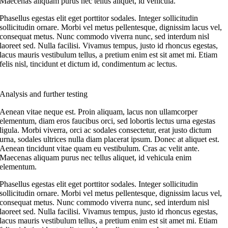
Maecenas aliquam purus nec tellus aliquet, id vehicula.
Phasellus egestas elit eget porttitor sodales. Integer sollicitudin
sollicitudin ornare. Morbi vel metus pellentesque, dignissim lacus vel,
consequat metus. Nunc commodo viverra nunc, sed interdum nisl
laoreet sed. Nulla facilisi. Vivamus tempus, justo id rhoncus egestas,
lacus mauris vestibulum tellus, a pretium enim est sit amet mi. Etiam
felis nisl, tincidunt et dictum id, condimentum ac lectus.
Analysis and further testing
Aenean vitae neque est. Proin aliquam, lacus non ullamcorper
elementum, diam eros faucibus orci, sed lobortis lectus urna egestas
ligula. Morbi viverra, orci ac sodales consectetur, erat justo dictum
urna, sodales ultrices nulla diam placerat ipsum. Donec at aliquet est.
Aenean tincidunt vitae quam eu vestibulum. Cras ac velit ante.
Maecenas aliquam purus nec tellus aliquet, id vehicula enim
elementum.
Phasellus egestas elit eget porttitor sodales. Integer sollicitudin
sollicitudin ornare. Morbi vel metus pellentesque, dignissim lacus vel,
consequat metus. Nunc commodo viverra nunc, sed interdum nisl
laoreet sed. Nulla facilisi. Vivamus tempus, justo id rhoncus egestas,
lacus mauris vestibulum tellus, a pretium enim est sit amet mi. Etiam